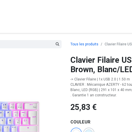
posants
Ordinateurs
Périphériques
Réseaux
Cables
G
Tous les produits
Clavier Filaire
Clavier Filaire 
Brown, Blanc/L
-> Clavier Filaire | 1x USB 2.0 | 1.50 m
CLAVIER : Mécanique AZERTY - 62 tou
Blanc, LED (RGB) | 291 x 101 x 40 mm
. Garantie 1 an constructeur.
25,83
€
COULEUR