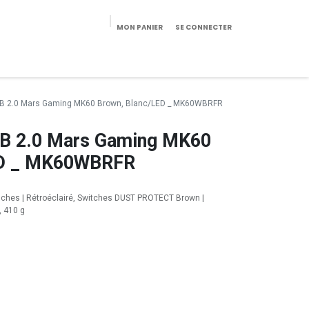
MON PANIER
SE CONNECTER
eekeries/Mobilier
Pièces détachées
Configurateur
 USB 2.0 Mars Gaming MK60 Brown, Blanc/LED _ MK60WBRFR
USB 2.0 Mars Gaming MK60
ED _ MK60WBRFR
ches | Rétroéclairé, Switches DUST PROTECT Brown |
, 410 g