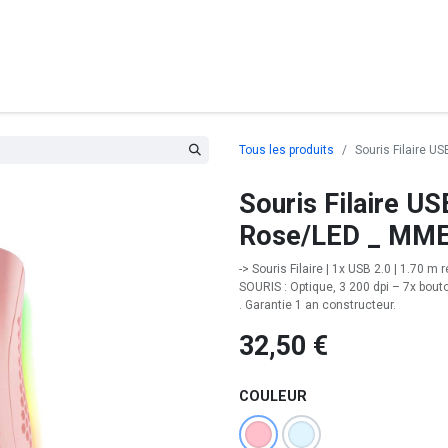
posants
Ordinateurs
Périphériques
Réseaux
Cables
G
Tous les produits
Souris Filaire 
Souris Filaire 
Rose/LED _ MM
-> Souris Filaire | 1x USB 2.0 | 1.70 m 
SOURIS : Optique, 3 200 dpi – 7x bout
. Garantie 1 an constructeur.
32,50
€
COULEUR