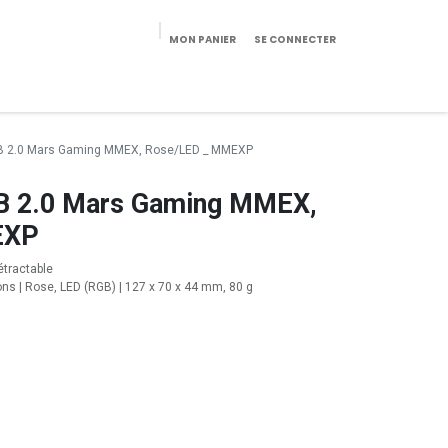
MON PANIER
SE CONNECTER
eekeries/Mobilier
Pièces détachées
Configurateur
USB 2.0 Mars Gaming MMEX, Rose/LED _ MMEXP
USB 2.0 Mars Gaming MMEX,
EXP
rétractable
ons | Rose, LED (RGB) | 127 x 70 x 44 mm, 80 g