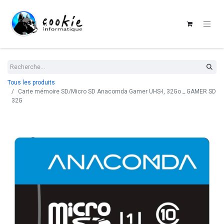
Tous les produits
Carte mémoire SD/Micro SD Anacomda Gamer UHS-I, 32Go _ GAMER SD
32G