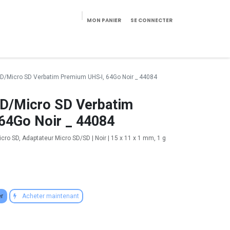
MON PANIER
SE CONNECTER
eekeries/Mobilier
Pièces détachées
Configurateur
D/Micro SD Verbatim Premium UHS-I, 64Go Noir _ 44084
D/Micro SD Verbatim
64Go Noir _ 44084
cro SD, Adaptateur Micro SD/SD | Noir | 15 x 11 x 1 mm, 1 g
er
Acheter maintenant