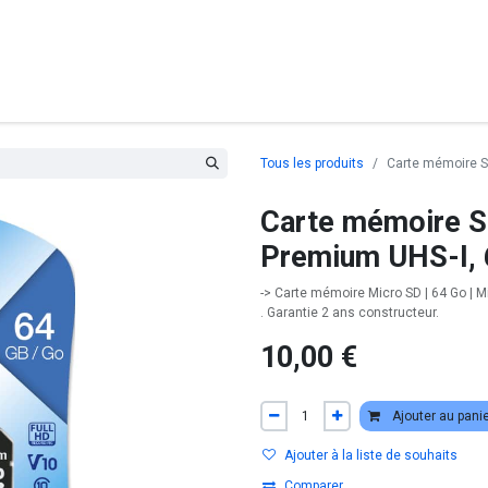
posants
Ordinateurs
Périphériques
Réseaux
Cables
G
Tous les produits
Carte mémoire S
Carte mémoire S
Premium UHS-I, 
-> Carte mémoire Micro SD | 64 Go | Mi
. Garantie 2 ans constructeur.
10,00
€
Ajouter au pani
Ajouter à la liste de souhaits
Comparer