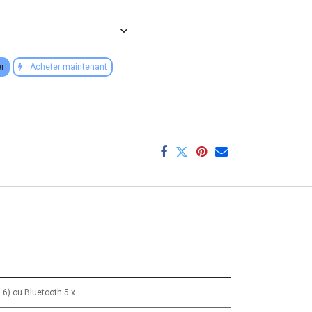
er
Acheter maintenant
i 6)
ou
Bluetooth 5.x