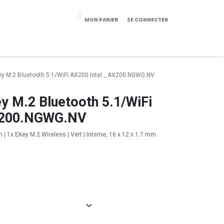
MON PANIER
SE CONNECTER
eekeries/Mobilier
Pièces détachées
Configurateur
ey M.2 Bluetooth 5.1/WiFi AX200 Intel _ AX200.NGWG.NV
y M.2 Bluetooth 5.1/WiFi
AX200.NGWG.NV
 | 1x EKey M.2 Wireless | Vert | Interne, 16 x 12 x 1.7 mm