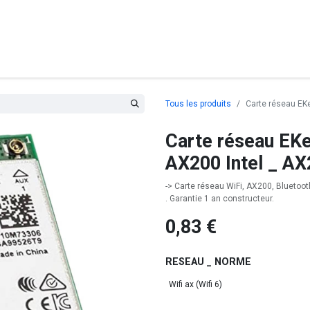
posants
Ordinateurs
Périphériques
Réseaux
Cables
G
Tous les produits
Carte réseau EK
Carte réseau EKe
AX200 Intel _ 
-> Carte réseau WiFi, AX200, Bluetooth
. Garantie 1 an constructeur.
0,83
€
RESEAU _ NORME