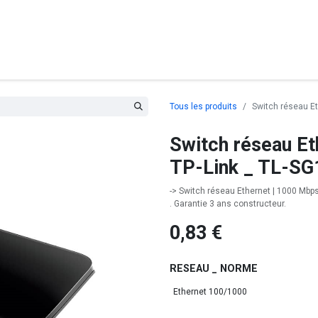
posants
Ordinateurs
Périphériques
Réseaux
Cables
G
Tous les produits
Switch réseau E
Switch réseau E
TP-Link _ TL-SG
-> Switch réseau Ethernet | 1000 Mbps
. Garantie 3 ans constructeur.
0,83
€
RESEAU _ NORME