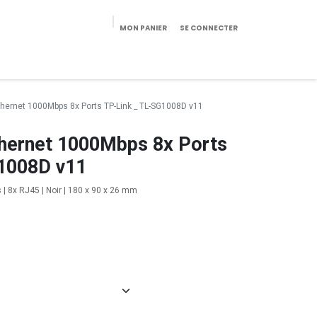
MON PANIER
SE CONNECTER
eekeries/Mobilier
Pièces détachées
Configurateur
thernet 1000Mbps 8x Ports TP-Link _ TL-SG1008D v11
thernet 1000Mbps 8x Ports
1008D v11
 | 8x RJ45 | Noir | 180 x 90 x 26 mm