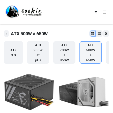
ATX 500W à 650W
ATX
ATX
ATX
ATX
900W
700W
500W
3.0
et
à
à
plus
850W
650W