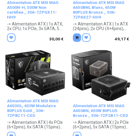
Alimentation ATX MSI MAG
Alimentation ATX MSI MAG
A500N-H, 500W Non
A650BNL Blanc, 650W
certifiée _ 306-7ZPGX11-
80PLUS Bronze _ 306-
HH9
7ZPAX27-HH9
-> Alimentation ATX | 1x ATX,
-> Alimentation ATX | 1x ATX
2x CPU, 1x PCIe, 3x SATA, 5x
(24pins), 2x CPU (4+4pins),
Molex, 1x Floppy | 500 W | Non
2x PCIe (6+2pins), 5x SATA
certifiée | Noir | 150 x 140 x 86
(15pins), 2x Molex (4pins), 1x
30,00
€
49,17
€
mm
Floppy | 650 W | 80PLUS
. Garantie 2 ans constructeur.
Bronze | Blanc, Gris | 150 x
140 x 86 mm, 2.10 kg
. Garantie 5 ans constructeur.
Alimentation ATX MSI MAG
A650GL, 650W Modulaire
Alimentation ATX MSI MAG
80PLUS Gold _ 306-
A650BN, 650W 80PLUS
7ZP8C11-CE0
Bronze _ 306-7ZP2B11-CE0
-> Alimentation ATX | 4x PCIe
-> Alimentation ATX | 2x PCIe
(6+2pins), 6x SATA (15pins),
(6+2pins), 5x SATA (15pins),
3x Molex (4pins), 1x Floppy |
2x Molex (4pins), 1x Floppy |