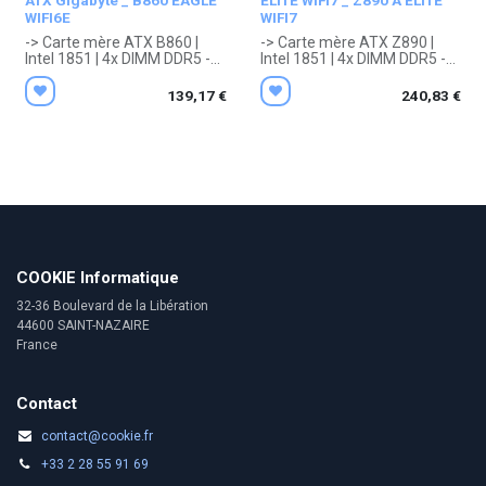
ATX Gigabyte _ B860 EAGLE
ELITE WIFI7 _ Z890 A ELITE
WIFI6E
WIFI7
-> Carte mère ATX B860 |
-> Carte mère ATX Z890 |
Intel 1851 | 4x DIMM DDR5 -
Intel 1851 | 4x DIMM DDR5 -
256 Gb maxi. | Aucun chip
256 Gb maxi. | Aucun chip
graphique | Ethernet, Wifi ax,
graphique | Ethernet, Wifi,
139,17
€
240,83
€
Bluetooth 5.3 | 1x RJ45, 2x
Bluetooth | 1x RJ45, 2x
Antenne (RP-SMA), 3x Jack
Antenne (RP-SMA), 2x Jack
3.5mm, 1x HDMI, 1x
3.5mm, 1x SPDIF, 1x
DisplayPort, 1x PS2, 4x USB
DisplayPort, 4x USB 2.0, 5x
2.0, 1x USB 3.2, 1x USB
USB 3.x, 1x USB
3TypeC | 305 x 244 mm
4Thunderbolt | 305 x 244 mm
. Garantie 3 ans constructeur.
. Garantie 3 ans constructeur.
COOKIE Informatique
32-36 Boulevard de la Libération
44600 SAINT-NAZAIRE
France
Contact
contact@cookie.fr
+33 2 28 55 91 69