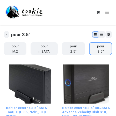
pour 3.5"
pour
pour
pour
pour
M.2
mSATA
2.5"
3.5"
Boitier externe 3.5" SATA
Boitier externe 3.5" IDE/SATA
TooQ TQE-35, Noir _ TQE-
Advance Velocity Disk S10,