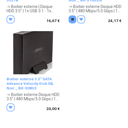
3527B
Noir _ BX-310U3SI
-> Boitier externe | Disque
-> Boitier externe Disque HDD
HDD 3.5" | 1x USB 3.1 - 1x
3.5" | 480 Mbps/5.0 Gbps | 1x
SATA III | Disque jusqu à 3 To |
USB 3TypeB - 1x SATA II |
Noir | 181 x 120 x 32 mm, 640
Disque jusqu à 3 To | Noir |
16,67
€
24,17
€
g
204 x 114 x 33 mm
. Garantie 2 ans constructeur.
. Garantie 1 an constructeur.
Boitier externe 3.5" SATA
Advance Velocity Disk S8,
Noir _ BX-308U3
-> Boitier externe Disque HDD
3.5" | 480 Mbps/5.0 Gbps | 1x
USB 2TypeB - 1x SATA II |
Disque jusqu à 2 To | Noir |
20,00
€
185 x 120 x 31 mm
. Garantie 1 an constructeur.