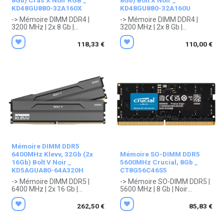
8Gb) Cras X Noir RGB _
8Gb) Bolt X Noir _
KD48GU880-32A160X
KD48GU880-32A160U
-> Mémoire DIMM DDR4 |
-> Mémoire DIMM DDR4 |
3200 MHz | 2x 8 Gb |
3200 MHz | 2x 8 Gb |
Dissipateur Noir, LED (RGB)
Dissipateur Noir
. Garantie 10 ans
. Garantie 10 ans
118,33
€
110,00
€
constructeur.
constructeur.
Mémoire DIMM DDR5
6400MHz Klevv, 32Gb (2x
Mémoire SO-DIMM DDR5
16Gb) Bolt V Noir _
5600MHz Crucial, 8Gb _
KD5AGUA80-64A320H
CT8G56C46S5
-> Mémoire DIMM DDR5 |
-> Mémoire SO-DIMM DDR5 |
6400 MHz | 2x 16 Gb |
5600 MHz | 8 Gb | Noir
Dissipateur Noir
. Garantie 10 ans
. Garantie 10 ans
constructeur.
262,50
€
85,83
€
constructeur.